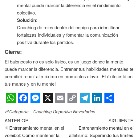
mental puede marcar la diferencia en el rendimiento
colectivo.
Solución:
Coaching de roles dentro del equipo para identificar
fortalezas individuales y fomentar la comunicación
positiva durante los partidos.
Cierre:
El baloncesto no es solo físico, es un juego donde la mente
puede marcar la diferencia. Entrenar tus habilidades mentales te
permitirá rendir al máximo en momentos clave. ¡El éxito está en
tus manos y en tu mente!
W
F
M
X
E
C
T
L
S
Categoría
Coaching Deportivo
Novedades
h
a
e
m
o
e
i
h
ANTERIOR
SIGUIENTE
a
c
s
a
p
l
n
a
Entrenamiento mental en el
Entrenamiento mental en el
t
e
s
i
y
e
k
r
voleibol: Cómo mantener la
atletismo: Superando tus límites