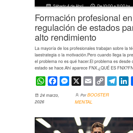
Formación profesional en
regulación de estados par
alto rendimiento
La mayoría de los profesionales trabajan sobre la té
laestrategia o la motivación.Pero cuando llega la pre
el problema no es qué hacer.El problema es desde 
estado se hace.Ahí aparece FNX.¿QUÉ ES FNX?
W
F
M
X
E
C
T
L
h
a
e
m
o
el
BOOSTER
24 marzo,
Por
at
c
ss
ail
p
e
2026
MENTAL
s
e
e
y
gr
A
b
n
Li
a
d
p
o
g
n
m