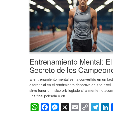
p
o
er
k
k
Entrenamiento Mental: El
Secreto de los Campeon
El entrenamiento mental se ha convertido en un fac
diferencial en el rendimiento deportivo de alto nivel
sirve tener un físico privilegiado si la mente no ac
una final peleada o en…
W
F
M
X
E
C
T
L