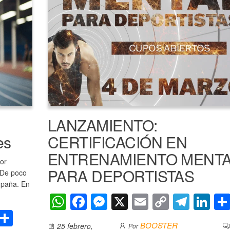
p
o
er
k
k
LANZAMIENTO:
es
CERTIFICACIÓN EN
ENTRENAMIENTO MENT
tor
PARA DEPORTISTAS
. De poco
ompaña. En
W
F
M
X
E
C
T
Li
i
S
h
a
e
m
o
el
n
BOOSTER
25 febrero,
Por