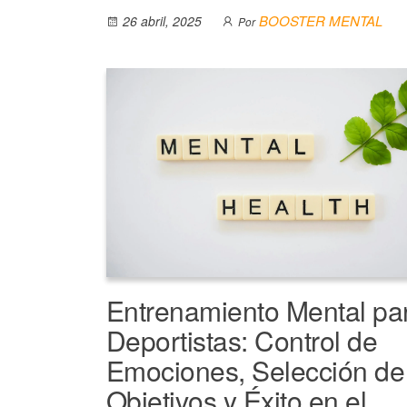
h
a
e
m
o
el
BOOSTER MENTAL
26 abril, 2025
Por
at
c
ss
ail
p
e
s
e
e
y
gr
A
b
n
Li
a
d
p
o
g
n
m
p
o
er
k
k
Entrenamiento Mental pa
Deportistas: Control de
Emociones, Selección de
Objetivos y Éxito en el