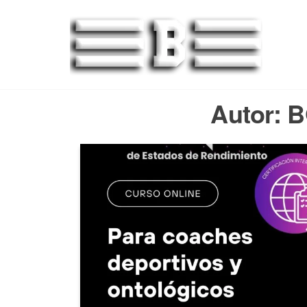
BO
Autor:
B