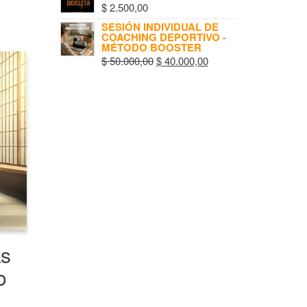
ar
$
2.500,00
e
SESIÓN INDIVIDUAL DE
COACHING DEPORTIVO -
MÉTODO BOOSTER
$
50.000,00
$
40.000,00
as
o