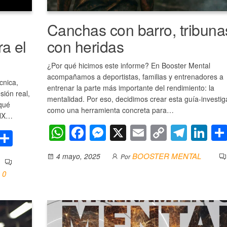
Canchas con barro, tribuna
a el
con heridas
¿Por qué hicimos este informe? En Booster Mental
acompañamos a deportistas, familias y entrenadores a
cnica,
entrenar la parte más importante del rendimiento: la
sión real,
mentalidad. Por eso, decidimos crear esta guía-investig
qué
como una herramienta concreta para…
FNX…
W
F
M
X
E
C
T
Li
i
S
h
a
e
m
o
el
n
n
h
BOOSTER MENTAL
4 mayo, 2025
Por
at
c
ss
ail
p
e
k
k
ar
0
s
e
e
y
gr
e
e
e
A
b
n
Li
a
dI
I
p
o
g
n
m
n
n