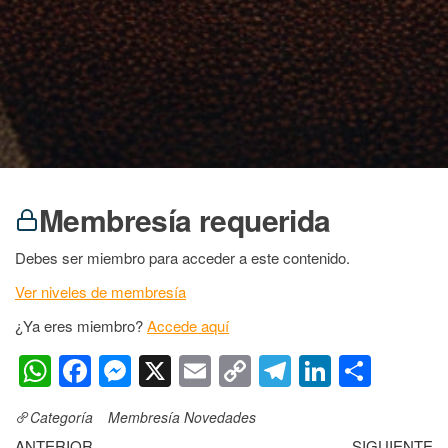
Membresía requerida
Debes ser miembro para acceder a este contenido.
Ver niveles de membresía
¿Ya eres miembro?
Accede aquí
W
F
M
X
E
C
T
Li
S
h
a
e
m
o
el
n
h
Categoría
Membresía
Novedades
at
c
ss
ail
p
e
k
ar
ANTERIOR
SIGUIENTE