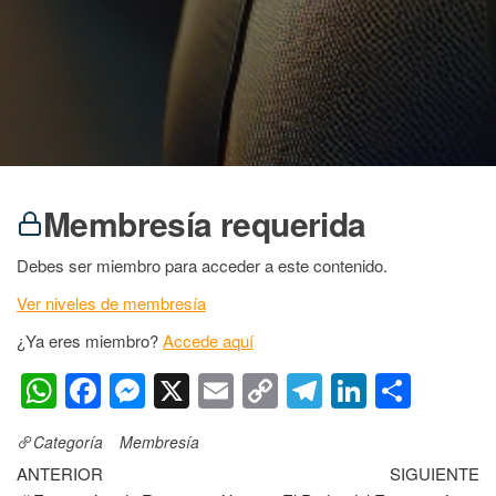
Membresía requerida
Debes ser miembro para acceder a este contenido.
Ver niveles de membresía
¿Ya eres miembro?
Accede aquí
W
F
M
X
E
C
T
Li
S
h
a
e
m
o
el
n
h
Categoría
Membresía
at
c
ss
ail
p
e
k
ar
ANTERIOR
SIGUIENTE