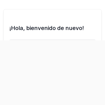
¡Hola, bienvenido de nuevo!
¿Olvidaste la contraseña?
Mantenerme conectado
Acceder
Regístrate ahora
¿No tienes una cuenta?