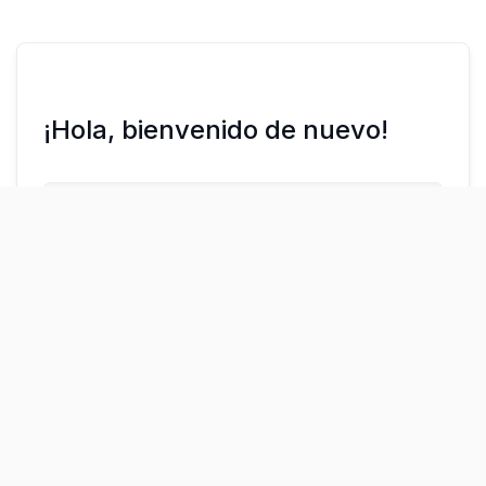
¡Hola, bienvenido de nuevo!
¿Olvidaste la contraseña?
Mantenerme conectado
Acceder
Regístrate ahora
¿No tienes una cuenta?