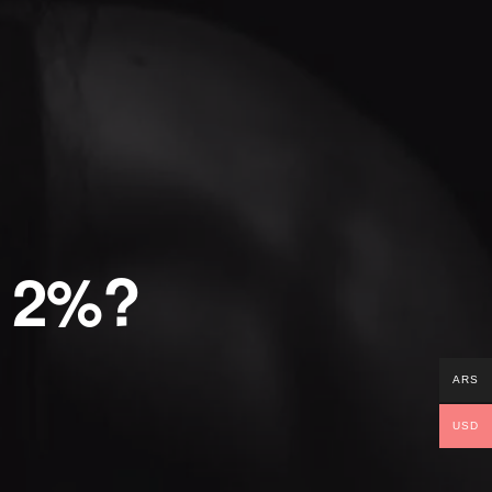
u 2%?
ARS
USD