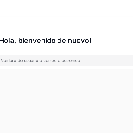
¡Hola, bienvenido de nuevo!
¿Olvidaste la contraseñ
Mantenerme conectado
Acceder
Regístrate ahora
¿No tienes una cuenta?