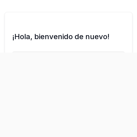
¡Hola, bienvenido de nuevo!
¿Olvidaste la contraseña?
Mantenerme conectado
Acceder
Regístrate ahora
¿No tienes una cuenta?